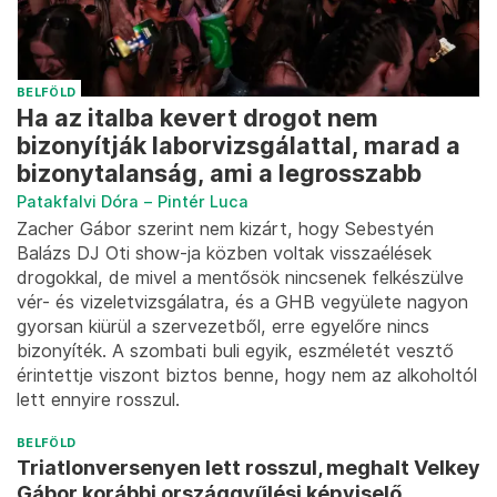
BELFÖLD
Ha az italba kevert drogot nem
bizonyítják laborvizsgálattal, marad a
bizonytalanság, ami a legrosszabb
Patakfalvi Dóra
–
Pintér Luca
Zacher Gábor szerint nem kizárt, hogy Sebestyén
Balázs DJ Oti show-ja közben voltak visszaélések
drogokkal, de mivel a mentősök nincsenek felkészülve
vér- és vizeletvizsgálatra, és a GHB vegyülete nagyon
gyorsan kiürül a szervezetből, erre egyelőre nincs
bizonyíték. A szombati buli egyik, eszméletét vesztő
érintettje viszont biztos benne, hogy nem az alkoholtól
lett ennyire rosszul.
BELFÖLD
Triatlonversenyen lett rosszul, meghalt Velkey
Gábor korábbi országgyűlési képviselő