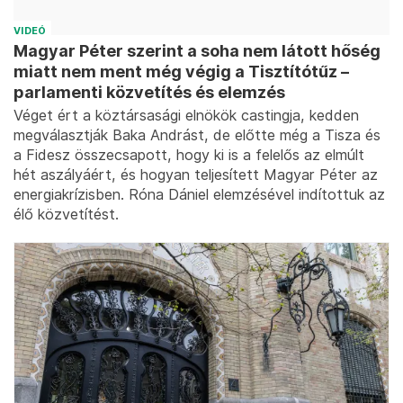
VIDEÓ
Magyar Péter szerint a soha nem látott hőség
miatt nem ment még végig a Tisztítótűz –
parlamenti közvetítés és elemzés
Véget ért a köztársasági elnökök castingja, kedden
megválasztják Baka Andrást, de előtte még a Tisza és
a Fidesz összecsapott, hogy ki is a felelős az elmúlt
hét aszályáért, és hogyan teljesített Magyar Péter az
energiakrízisben. Róna Dániel elemzésével indítottuk az
élő közvetítést.