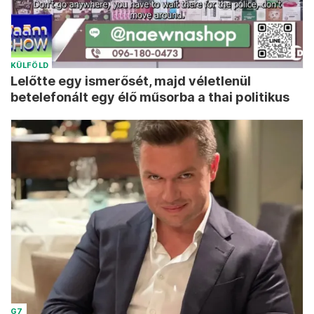
KÜLFÖLD
Lelőtte egy ismerősét, majd véletlenül
betelefonált egy élő műsorba a thai politikus
G7