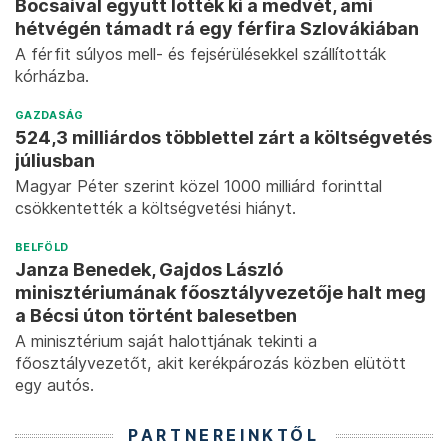
Bocsaival együtt lőtték ki a medvét, ami
hétvégén támadt rá egy férfira Szlovákiában
A férfit súlyos mell- és fejsérülésekkel szállították
kórházba.
GAZDASÁG
524,3 milliárdos többlettel zárt a költségvetés
júliusban
Magyar Péter szerint közel 1000 milliárd forinttal
csökkentették a költségvetési hiányt.
BELFÖLD
Janza Benedek, Gajdos László
minisztériumának főosztályvezetője halt meg
a Bécsi úton történt balesetben
A minisztérium saját halottjának tekinti a
főosztályvezetőt, akit kerékpározás közben elütött
egy autós.
PARTNEREINKTŐL