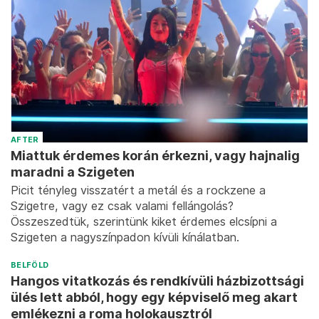
AFTER
Miattuk érdemes korán érkezni, vagy hajnalig
maradni a Szigeten
Picit tényleg visszatért a metál és a rockzene a
Szigetre, vagy ez csak valami fellángolás?
Összeszedtük, szerintünk kiket érdemes elcsípni a
Szigeten a nagyszínpadon kívüli kínálatban.
BELFÖLD
Hangos vitatkozás és rendkívüli házbizottsági
ülés lett abból, hogy egy képviselő meg akart
emlékezni a roma holokausztról