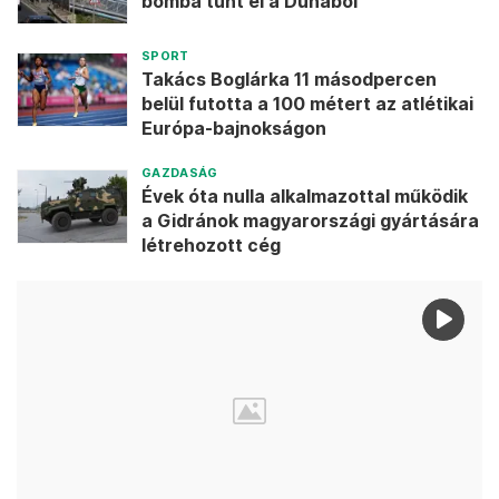
bomba tűnt el a Dunából
SPORT
Takács Boglárka 11 másodpercen
belül futotta a 100 métert az atlétikai
Európa-bajnokságon
GAZDASÁG
Évek óta nulla alkalmazottal működik
a Gidránok magyarországi gyártására
létrehozott cég