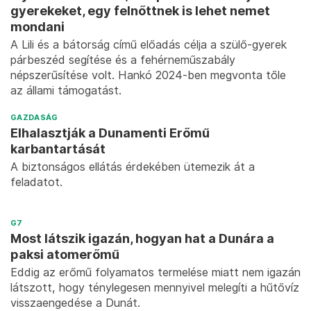
gyerekeket, egy felnőttnek is lehet nemet
mondani
A Lili és a bátorság című előadás célja a szülő-gyerek
párbeszéd segítése és a fehérneműszabály
népszerűsítése volt. Hankó 2024-ben megvonta tőle
az állami támogatást.
GAZDASÁG
Elhalasztják a Dunamenti Erőmű
karbantartását
A biztonságos ellátás érdekében ütemezik át a
feladatot.
G7
Most látszik igazán, hogyan hat a Dunára a
paksi atomerőmű
Eddig az erőmű folyamatos termelése miatt nem igazán
látszott, hogy ténylegesen mennyivel melegíti a hűtővíz
visszaengedése a Dunát.