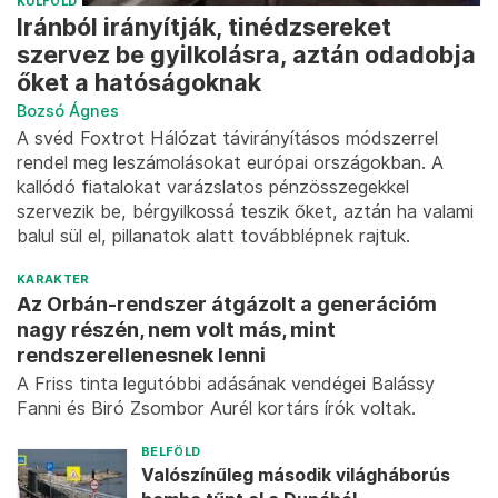
KÜLFÖLD
Iránból irányítják, tinédzsereket
szervez be gyilkolásra, aztán odadobja
őket a hatóságoknak
Bozsó Ágnes
A svéd Foxtrot Hálózat távirányításos módszerrel
rendel meg leszámolásokat európai országokban. A
kallódó fiatalokat varázslatos pénzösszegekkel
szervezik be, bérgyilkossá teszik őket, aztán ha valami
balul sül el, pillanatok alatt továbblépnek rajtuk.
KARAKTER
Az Orbán-rendszer átgázolt a generációm
nagy részén, nem volt más, mint
rendszerellenesnek lenni
A Friss tinta legutóbbi adásának vendégei Balássy
Fanni és Biró Zsombor Aurél kortárs írók voltak.
BELFÖLD
Valószínűleg második világháborús