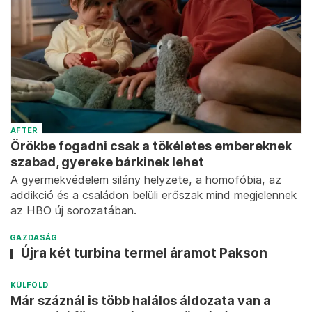
AFTER
Örökbe fogadni csak a tökéletes embereknek
szabad, gyereke bárkinek lehet
A gyermekvédelem silány helyzete, a homofóbia, az
addikció és a családon belüli erőszak mind megjelennek
az HBO új sorozatában.
GAZDASÁG
Újra két turbina termel áramot Pakson
KÜLFÖLD
Már száznál is több halálos áldozata van a