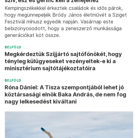
szív, ész és gerinc kell a zenéjéhez
Kempingszékekkel érkeztek családok és idős párok,
hogy megünnepeljék Bródy János életművét a Sziget
Fesztivál mínusz egyedik napján. Vasárnap este
bebizonyosodott, hogy a zeneszerző munkássága
generációkat köt össze.
BELFÖLD
Megkérdeztük Szijjártó sajtófőnökét, hogy
tényleg külügyeseket vezényeltek-e ki a
minisztérium sajtótájékoztatóira
BELFÖLD
Róna Dániel: A Tisza szempontjából lehet jó
köztársasági elnök Baka András, de nem fog
nagy lelkesedést kiváltani