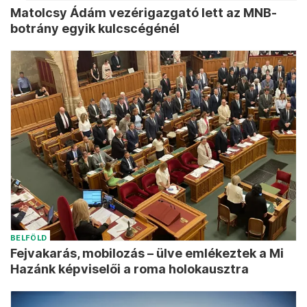
Matolcsy Ádám vezérigazgató lett az MNB-
botrány egyik kulcscégénél
BELFÖLD
Fejvakarás, mobilozás – ülve emlékeztek a Mi
Hazánk képviselői a roma holokausztra