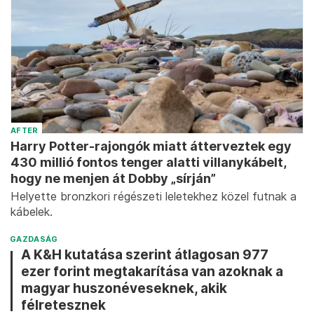
AFTER
Harry Potter-rajongók miatt átterveztek egy
430 millió fontos tenger alatti villanykábelt,
hogy ne menjen át Dobby „sírján”
Helyette bronzkori régészeti leletekhez közel futnak a
kábelek.
GAZDASÁG
A K&H kutatása szerint átlagosan 977
ezer forint megtakarítása van azoknak a
magyar huszonéveseknek, akik
félretesznek