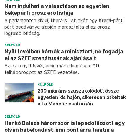
Nem indulhat a választáson az egyetlen
békepárti orosz erő listája
A parlamenten kívüli, liberális Jablokót egy Kreml-párti
párt beadványa alapján marasztalta el az orosz
legfelső bíróság.
BELFÖLD
Nyílt levélben kérnék a minisztert, ne fogadja
el az SZFE szenátusának ajánlásait
Ez az a nyílt levél, amin már a kiadása előtt
felháborodott az SZFE vezetése.
KÜLFÖLD
230 migráns szuszakolódott össze
egyetlen kis hajón, sikeresen átkeltek
a La Manche csatornán
BELFÖLD
Hankó Balázs háromszor is lepedofilozott egy
olyan bábelőadást, ami pont arra tanítja a