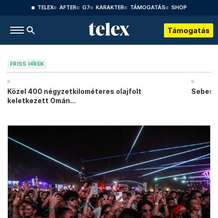
TELEX
AFTER
G7
KARAKTER
TÁMOGATÁS
SHOP
Támogatás
FRISS HÍREK
Közel 400 négyzetkilométeres olajfolt
Sebesty
keletkezett Omán...