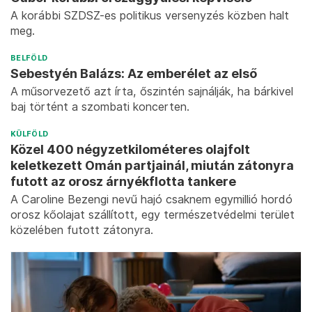
A korábbi SZDSZ-es politikus versenyzés közben halt
meg.
BELFÖLD
Sebestyén Balázs: Az emberélet az első
A műsorvezető azt írta, őszintén sajnálják, ha bárkivel
baj történt a szombati koncerten.
KÜLFÖLD
Közel 400 négyzetkilométeres olajfolt
keletkezett Omán partjainál, miután zátonyra
futott az orosz árnyékflotta tankere
A Caroline Bezengi nevű hajó csaknem egymillió hordó
orosz kőolajat szállított, egy természetvédelmi terület
közelében futott zátonyra.