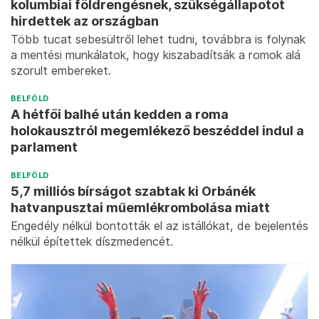
kolumbiai földrengésnek, szükségállapotot
hirdettek az országban
Több tucat sebesültről lehet tudni, továbbra is folynak
a mentési munkálatok, hogy kiszabadítsák a romok alá
szorult embereket.
BELFÖLD
A hétfői balhé után kedden a roma
holokausztról megemlékező beszéddel indul a
parlament
BELFÖLD
5,7 milliós bírságot szabtak ki Orbánék
hatvanpusztai műemlékrombolása miatt
Engedély nélkül bontották el az istállókat, de bejelentés
nélkül építettek díszmedencét.