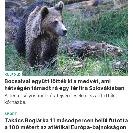
KÜLFÖLD
Bocsaival együtt lőtték ki a medvét, ami
hétvégén támadt rá egy férfira Szlovákiában
A férfit súlyos mell- és fejsérülésekkel szállították
kórházba.
SPORT
Takács Boglárka 11 másodpercen belül futotta
a 100 métert az atlétikai Európa-bajnokságon