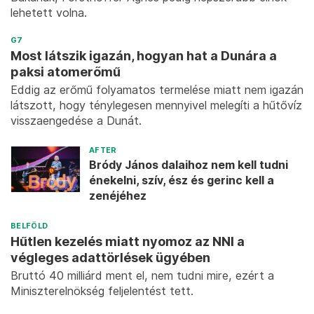
lehetett volna.
G7
Most látszik igazán, hogyan hat a Dunára a
paksi atomerőmű
Eddig az erőmű folyamatos termelése miatt nem igazán
látszott, hogy ténylegesen mennyivel melegíti a hűtővíz
visszaengedése a Dunát.
AFTER
Bródy János dalaihoz nem kell tudni
énekelni, szív, ész és gerinc kell a
zenéjéhez
BELFÖLD
Hűtlen kezelés miatt nyomoz az NNI a
végleges adattörlések ügyében
Bruttó 40 milliárd ment el, nem tudni mire, ezért a
Miniszterelnökség feljelentést tett.