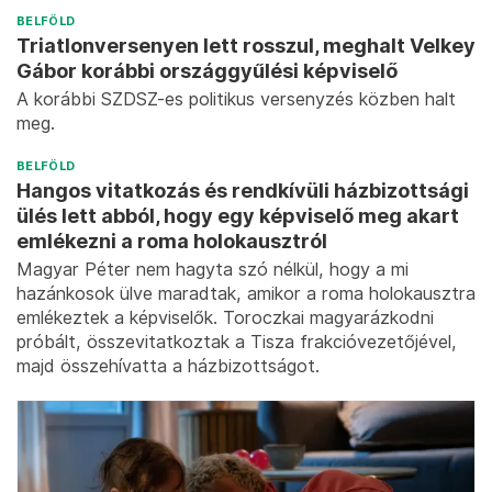
BELFÖLD
Triatlonversenyen lett rosszul, meghalt Velkey
Gábor korábbi országgyűlési képviselő
A korábbi SZDSZ-es politikus versenyzés közben halt
meg.
BELFÖLD
Hangos vitatkozás és rendkívüli házbizottsági
ülés lett abból, hogy egy képviselő meg akart
emlékezni a roma holokausztról
Magyar Péter nem hagyta szó nélkül, hogy a mi
hazánkosok ülve maradtak, amikor a roma holokausztra
emlékeztek a képviselők. Toroczkai magyarázkodni
próbált, összevitatkoztak a Tisza frakcióvezetőjével,
majd összehívatta a házbizottságot.