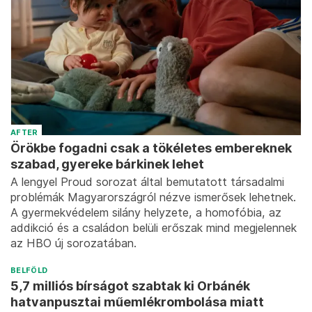
AFTER
Örökbe fogadni csak a tökéletes embereknek
szabad, gyereke bárkinek lehet
A lengyel Proud sorozat által bemutatott társadalmi
problémák Magyarországról nézve ismerősek lehetnek.
A gyermekvédelem silány helyzete, a homofóbia, az
addikció és a családon belüli erőszak mind megjelennek
az HBO új sorozatában.
BELFÖLD
5,7 milliós bírságot szabtak ki Orbánék
hatvanpusztai műemlékrombolása miatt