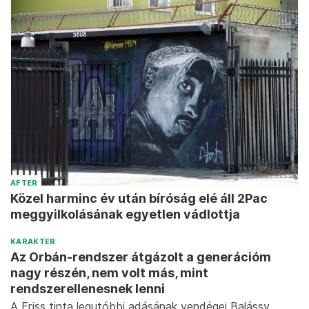
AFTER
Közel harminc év után bíróság elé áll 2Pac
meggyilkolásának egyetlen vádlottja
KARAKTER
Az Orbán-rendszer átgázolt a generációm
nagy részén, nem volt más, mint
rendszerellenesnek lenni
A Friss tinta legutóbbi adásának vendégei Balássy