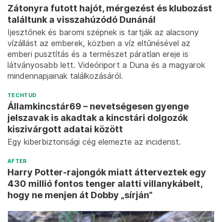
Zátonyra futott hajót, mérgezést és klubozást
találtunk a visszahúzódó Dunánál
Ijesztőnek és baromi szépnek is tartják az alacsony
vízállást az emberek, közben a víz eltűnésével az
emberi pusztítás és a természet páratlan ereje is
látványosabb lett. Videóriport a Duna és a magyarok
mindennapjainak találkozásáról.
TECHTUD
Államkincstár69 – nevetségesen gyenge
jelszavak is akadtak a kincstári dolgozók
kiszivárgott adatai között
Egy kiberbiztonsági cég elemezte az incidenst.
AFTER
Harry Potter-rajongók miatt átterveztek egy
430 millió fontos tenger alatti villanykábelt,
hogy ne menjen át Dobby „sírján”