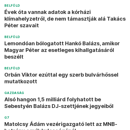
BELFÖLD
Évek óta vannak adatok a kórházi
klímahelyzetről, de nem támasztják alá Takács
Péter szavait
BELFÖLD
Lemondóan bólogatott Hankó Balázs, amikor
Magyar Péter az esetleges kihallgatásáról
beszélt
BELFÖLD
Orbán Viktor ezúttal egy szerb bulvárhőssel
mutatkozott
GAZDASÁG
Alsó hangon 1,5 milliárd folyhatott be
Sebestyén Balázs DJ-szettjének jegyeiből
G7
Matolcsy Ádám vezérigazgató lett az MNB-