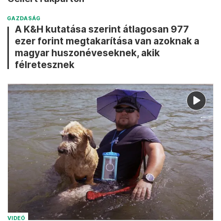
GAZDASÁG
A K&H kutatása szerint átlagosan 977
ezer forint megtakarítása van azoknak a
magyar huszonéveseknek, akik
félretesznek
VIDEÓ