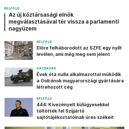
BELFÖLD
Az új köztársasági elnök
megválasztásával tér vissza a parlamenti
nagyüzem
BELFÖLD
Előre felháborodott az SZFE egy nyílt
levélen, ami még meg sem jelent
GAZDASÁG
Évek óta nulla alkalmazottal működik
a Gidránok magyarországi gyártására
létrehozott cég
BELFÖLD
444: Kivezényelt külügyesekkel
töltötték fel Szijjártó
sajtótájékoztatóinak üres székeit