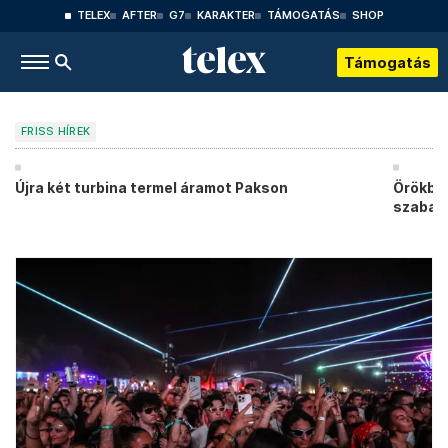
TELEX
AFTER
G7
KARAKTER
TÁMOGATÁS
SHOP
Támogatás
FRISS HÍREK
Újra két turbina termel áramot Pakson
Örökbe 
szabad,