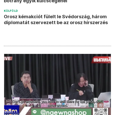
botrány egyik kulcscégénél
KÜLFÖLD
Orosz kémakciót fülelt le Svédország, három
diplomatát szervezett be az orosz hírszerzés