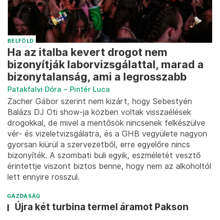
BELFÖLD
Ha az italba kevert drogot nem
bizonyítják laborvizsgálattal, marad a
bizonytalanság, ami a legrosszabb
Patakfalvi Dóra
–
Pintér Luca
Zacher Gábor szerint nem kizárt, hogy Sebestyén
Balázs DJ Oti show-ja közben voltak visszaélések
drogokkal, de mivel a mentősök nincsenek felkészülve
vér- és vizeletvizsgálatra, és a GHB vegyülete nagyon
gyorsan kiürül a szervezetből, erre egyelőre nincs
bizonyíték. A szombati buli egyik, eszméletét vesztő
érintettje viszont biztos benne, hogy nem az alkoholtól
lett ennyire rosszul.
GAZDASÁG
Újra két turbina termel áramot Pakson