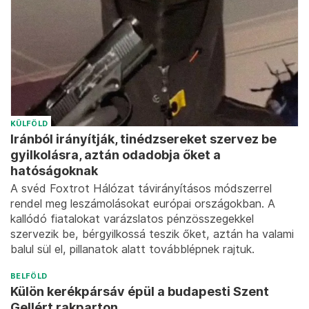
KÜLFÖLD
Iránból irányítják, tinédzsereket szervez be
gyilkolásra, aztán odadobja őket a
hatóságoknak
A svéd Foxtrot Hálózat távirányításos módszerrel
rendel meg leszámolásokat európai országokban. A
kallódó fiatalokat varázslatos pénzösszegekkel
szervezik be, bérgyilkossá teszik őket, aztán ha valami
balul sül el, pillanatok alatt továbblépnek rajtuk.
BELFÖLD
Külön kerékpársáv épül a budapesti Szent
Gellért rakparton