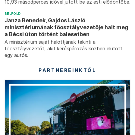
10,93 másodperces idővel jutott be az esti elődöntőbe.
BELFÖLD
Janza Benedek, Gajdos László
minisztériumának főosztályvezetője halt meg
a Bécsi úton történt balesetben
A minisztérium saját halottjának tekinti a
főosztályvezetőt, akit kerékpározás közben elütött
egy autós.
PARTNEREINKTŐL