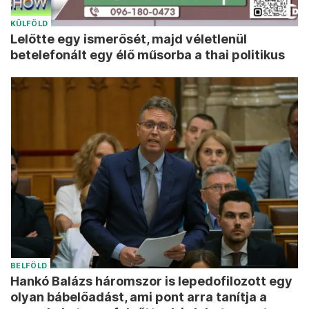
KÜLFÖLD
Lelőtte egy ismerősét, majd véletlenül
betelefonált egy élő műsorba a thai politikus
BELFÖLD
Hankó Balázs háromszor is lepedofilozott egy
olyan bábelőadást, ami pont arra tanítja a