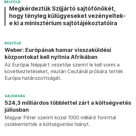
BELFÖLD
Megkérdeztük Szijjártó sajtófőnökét,
hogy tényleg külügyeseket vezényeltek-
e ki a minisztérium sajtótájékoztatóira
KÜLFÖLD
Weber: Európának hamar visszaküldési
központokat kell nyitnia Afrikában
Az Európai Néppárt vezetője szerint le kell vonni a
következtetéseket, miután Ceutánál próbára tették
Európa határozottságát.
GAZDASÁG
524,3 milliárdos többlettel zárt a költségvetés
júliusban
Magyar Péter szerint közel 1000 milliárd forinttal
csökkentették a költségvetési hiányt.