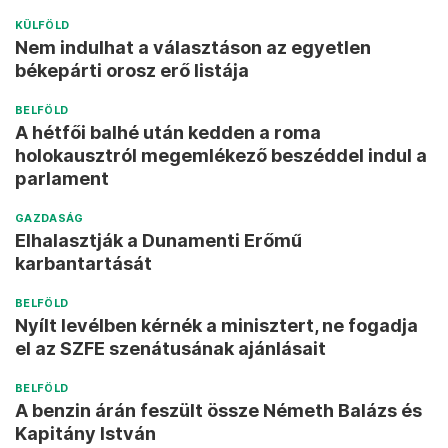
KÜLFÖLD
Nem indulhat a választáson az egyetlen
békepárti orosz erő listája
BELFÖLD
A hétfői balhé után kedden a roma
holokausztról megemlékező beszéddel indul a
parlament
GAZDASÁG
Elhalasztják a Dunamenti Erőmű
karbantartását
BELFÖLD
Nyílt levélben kérnék a minisztert, ne fogadja
el az SZFE szenátusának ajánlásait
BELFÖLD
A benzin árán feszült össze Németh Balázs és
Kapitány István