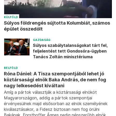
KÜLFÖLD
Súlyos földrengés sújtotta Kolumbiát, számos
épület összedőlt
GAZDASÁG
Súlyos szabálytalanságokat tárt fel,
feljelentést tett Gondosóra-ügyben
Tanács Zoltán minisztériuma
BELFÖLD
Róna Dániel: A Tisza szempontjából lehet jó
köztársasági elnök Baka András, de nem fog
nagy lelkesedést kiváltani
Amíg a pártok választják a köztársasági elnököt
Magyarországon, addig a pártok szempontjai
érvényesülnek majd elsősorban az elnök személyének
kiválasztásakor, a Fidesz biztosan nem fog örülni
Bakának, Forsthoffer Ágnes pedig népszerűbb elnök