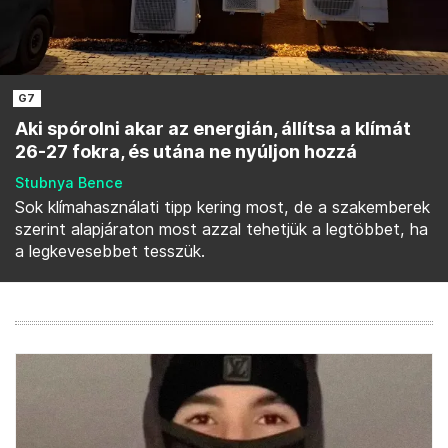
G7
Aki spórolni akar az energián, állítsa a klímát
26-27 fokra, és utána ne nyúljon hozzá
Stubnya Bence
Sok klímahasználati tipp kering most, de a szakemberek
szerint alapjáraton most azzal tehetjük a legtöbbet, ha
a legkevesebbet tesszük.