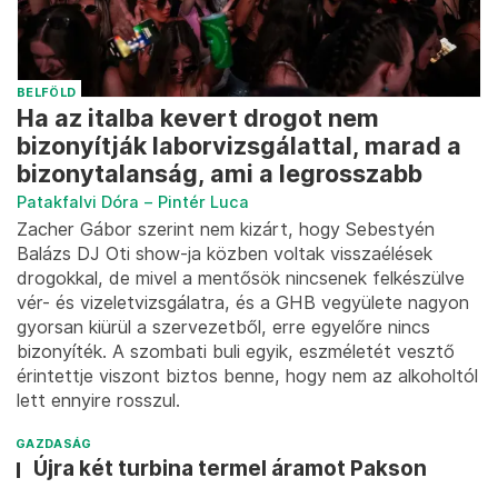
BELFÖLD
Ha az italba kevert drogot nem
bizonyítják laborvizsgálattal, marad a
bizonytalanság, ami a legrosszabb
Patakfalvi Dóra
–
Pintér Luca
Zacher Gábor szerint nem kizárt, hogy Sebestyén
Balázs DJ Oti show-ja közben voltak visszaélések
drogokkal, de mivel a mentősök nincsenek felkészülve
vér- és vizeletvizsgálatra, és a GHB vegyülete nagyon
gyorsan kiürül a szervezetből, erre egyelőre nincs
bizonyíték. A szombati buli egyik, eszméletét vesztő
érintettje viszont biztos benne, hogy nem az alkoholtól
lett ennyire rosszul.
GAZDASÁG
Újra két turbina termel áramot Pakson