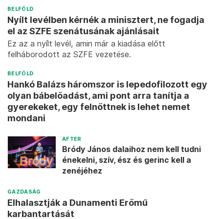
BELFÖLD
Nyílt levélben kérnék a minisztert, ne fogadja
el az SZFE szenátusának ajánlásait
Ez az a nyílt levél, amin már a kiadása előtt
felháborodott az SZFE vezetése.
BELFÖLD
Hankó Balázs háromszor is lepedofilozott egy
olyan bábelőadást, ami pont arra tanítja a
gyerekeket, egy felnőttnek is lehet nemet
mondani
AFTER
Bródy János dalaihoz nem kell tudni
énekelni, szív, ész és gerinc kell a
zenéjéhez
GAZDASÁG
Elhalasztják a Dunamenti Erőmű
karbantartását