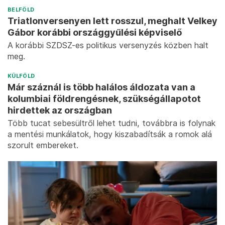
BELFÖLD
Triatlonversenyen lett rosszul, meghalt Velkey
Gábor korábbi országgyűlési képviselő
A korábbi SZDSZ-es politikus versenyzés közben halt
meg.
KÜLFÖLD
Már száznál is több halálos áldozata van a
kolumbiai földrengésnek, szükségállapotot
hirdettek az országban
Több tucat sebesültről lehet tudni, továbbra is folynak
a mentési munkálatok, hogy kiszabadítsák a romok alá
szorult embereket.