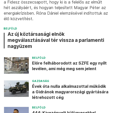
a Fidesz összecsapott, hogy ki is a felelős az elmúlt
hét aszályáért, és hogyan teljesített Magyar Péter az
energiakrízisben. Róna Dániel elemzésével indítottuk az
élő közvetítést.
BELFÖLD
Az új köztársasági elnök
megválasztásával tér vissza a parlamenti
nagyüzem
BELFÖLD
Előre felháborodott az SZFE egy nyílt
levélen, ami még meg sem jelent
GAZDASÁG
Évek óta nulla alkalmazottal működik
a Gidránok magyarországi gyártására
létrehozott cég
BELFÖLD
444: Kivezényelt külügyesekkel