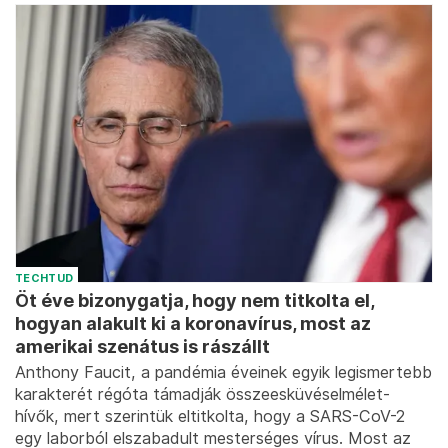
TECHTUD
Öt éve bizonygatja, hogy nem titkolta el,
hogyan alakult ki a koronavírus, most az
amerikai szenátus is rászállt
Anthony Faucit, a pandémia éveinek egyik legismertebb
karakterét régóta támadják összeesküvéselmélet-
hívők, mert szerintük eltitkolta, hogy a SARS-CoV-2
egy laborból elszabadult mesterséges vírus. Most az