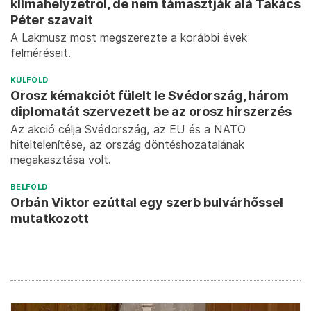
klímahelyzetről, de nem támasztják alá Takács
Péter szavait
A Lakmusz most megszerezte a korábbi évek
felméréseit.
KÜLFÖLD
Orosz kémakciót fülelt le Svédország, három
diplomatát szervezett be az orosz hírszerzés
Az akció célja Svédország, az EU és a NATO
hiteltelenítése, az ország döntéshozatalának
megakasztása volt.
BELFÖLD
Orbán Viktor ezúttal egy szerb bulvárhőssel
mutatkozott