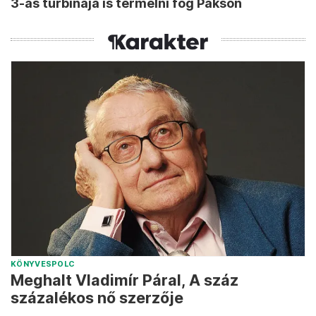
3-as turbinája is termelni fog Pakson
KÖNYVESPOLC
Meghalt Vladimír Páral, A száz
százalékos nő szerzője