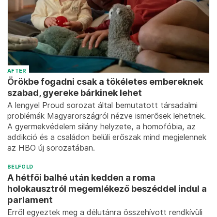
AFTER
Örökbe fogadni csak a tökéletes embereknek
szabad, gyereke bárkinek lehet
A lengyel Proud sorozat által bemutatott társadalmi
problémák Magyarországról nézve ismerősek lehetnek.
A gyermekvédelem silány helyzete, a homofóbia, az
addikció és a családon belüli erőszak mind megjelennek
az HBO új sorozatában.
BELFÖLD
A hétfői balhé után kedden a roma
holokausztról megemlékező beszéddel indul a
parlament
Erről egyeztek meg a délutánra összehívott rendkívüli