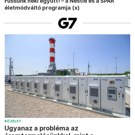
Fussunk neki együtt! – a Nestlé és a SPAR
életmódváltó programja (x)
KÖZÉLET
Ugyanaz a probléma az