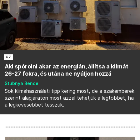
G7
Aki spórolni akar az energián, állítsa a klímát
26-27 fokra, és utána ne nyúljon hozzá
Stubnya Bence
Sok klímahasználati tipp kering most, de a szakemberek
szerint alapjáraton most azzal tehetjük a legtöbbet, ha
a legkevesebbet tesszük.