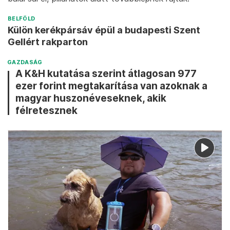
BELFÖLD
Külön kerékpársáv épül a budapesti Szent
Gellért rakparton
GAZDASÁG
A K&H kutatása szerint átlagosan 977
ezer forint megtakarítása van azoknak a
magyar huszonéveseknek, akik
félretesznek