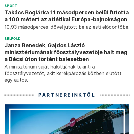
SPORT
Takács Boglárka 11 másodpercen belül futotta
a 100 métert az atlétikai Európa-bajnokságon
10,93 másodperces idővel jutott be az esti elődöntőbe.
BELFÖLD
Janza Benedek, Gajdos László
minisztériumának főosztályvezetője halt meg
a Bécsi úton történt balesetben
A minisztérium saját halottjának tekinti a
főosztályvezetőt, akit kerékpározás közben elütött
egy autós.
PARTNEREINKTŐL