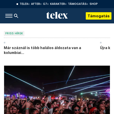
TELEX
AFTER
G7
KARAKTER
TÁMOGATÁS
SHOP
Támogatás
FRISS HÍREK
Már száznál is több halálos áldozata van a
Újra ké
kolumbiai...