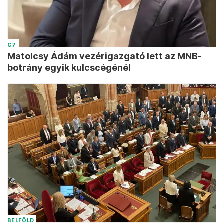
G7
Matolcsy Ádám vezérigazgató lett az MNB-
botrány egyik kulcscégénél
BELFÖLD