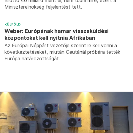
Bruttó 40 milliárd ment el, nem tudni mire, ezért a
Miniszterelnökség feljelentést tett.
KÜLFÖLD
Weber: Európának hamar visszaküldési
központokat kell nyitnia Afrikában
Az Európai Néppárt vezetője szerint le kell vonni a
következtetéseket, miután Ceutánál próbára tették
Európa határozottságát.