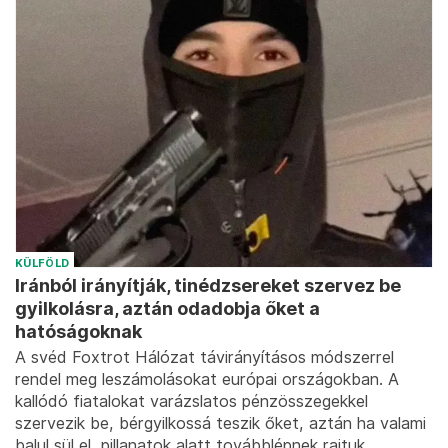
KÜLFÖLD
Iránból irányítják, tinédzsereket szervez be
gyilkolásra, aztán odadobja őket a
hatóságoknak
A svéd Foxtrot Hálózat távirányításos módszerrel
rendel meg leszámolásokat európai országokban. A
kallódó fiatalokat varázslatos pénzösszegekkel
szervezik be, bérgyilkossá teszik őket, aztán ha valami
balul sül el, pillanatok alatt továbblépnek rajtuk.