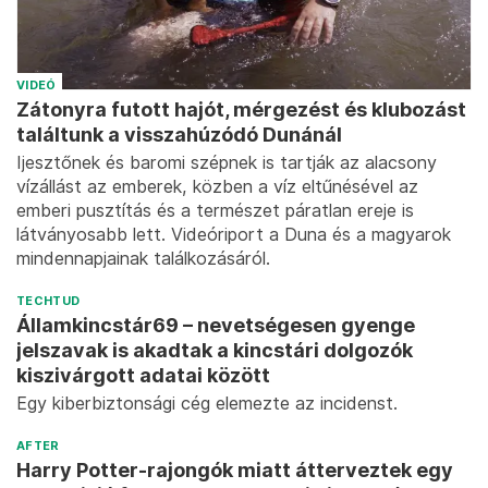
VIDEÓ
Zátonyra futott hajót, mérgezést és klubozást
találtunk a visszahúzódó Dunánál
Ijesztőnek és baromi szépnek is tartják az alacsony
vízállást az emberek, közben a víz eltűnésével az
emberi pusztítás és a természet páratlan ereje is
látványosabb lett. Videóriport a Duna és a magyarok
mindennapjainak találkozásáról.
TECHTUD
Államkincstár69 – nevetségesen gyenge
jelszavak is akadtak a kincstári dolgozók
kiszivárgott adatai között
Egy kiberbiztonsági cég elemezte az incidenst.
AFTER
Harry Potter-rajongók miatt átterveztek egy