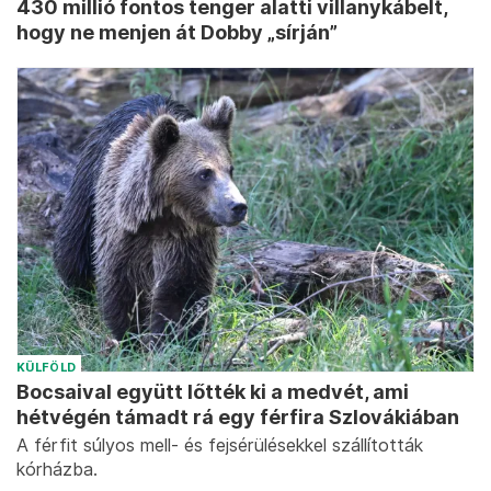
430 millió fontos tenger alatti villanykábelt,
hogy ne menjen át Dobby „sírján”
KÜLFÖLD
Bocsaival együtt lőtték ki a medvét, ami
hétvégén támadt rá egy férfira Szlovákiában
A férfit súlyos mell- és fejsérülésekkel szállították
kórházba.