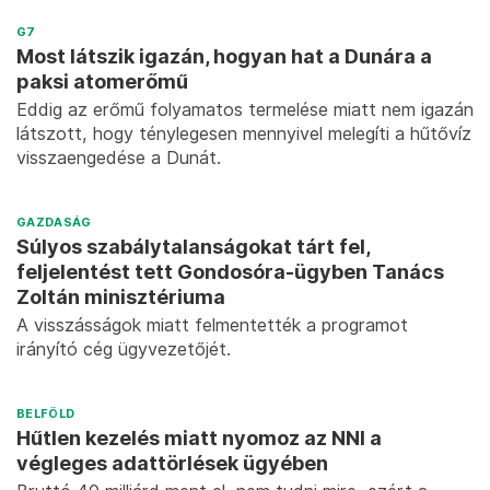
G7
Most látszik igazán, hogyan hat a Dunára a
paksi atomerőmű
Eddig az erőmű folyamatos termelése miatt nem igazán
látszott, hogy ténylegesen mennyivel melegíti a hűtővíz
visszaengedése a Dunát.
GAZDASÁG
Súlyos szabálytalanságokat tárt fel,
feljelentést tett Gondosóra-ügyben Tanács
Zoltán minisztériuma
A visszásságok miatt felmentették a programot
irányító cég ügyvezetőjét.
BELFÖLD
Hűtlen kezelés miatt nyomoz az NNI a
végleges adattörlések ügyében